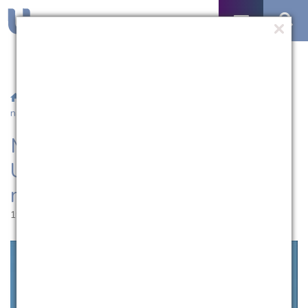
/
Notícias
/ Mestrados e Doutorados da UCPel terão até 50%
nas mensalidades
Mestrados e Doutorados da
UCPel terão até 50% nas
mensalidades
19.07.2017 | 18:41