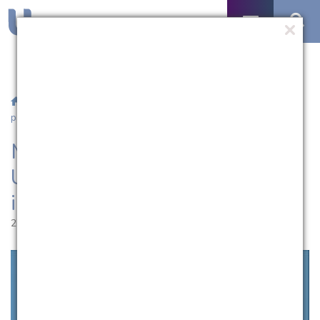
/
Notícias
/ Mestrados e Doutorados da UCPel ampliam prazo
para inscrição até 31 de julho
Mestrados e Doutorados da
UCPel ampliam prazo para
inscrição até 31 de julho
27.07.2017 | 11:23