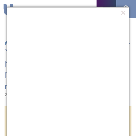
/
Notícias
/ Mestrado em Engenharia Eletrônica e Computação
realiza aula inaugural
Mestrado em Engenharia
Eletrônica e Computação
realiza aula inaugural
25.07.2014 | 18:51