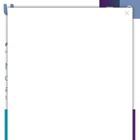
/
Notícias
/ MEEC/UCPel convida para defesa de dissertação
sobre algoritmo CORDIC
MEEC/UCPel convida para
defesa de dissertação sobre
algoritmo CORDIC
19.12.2018 | 09:08