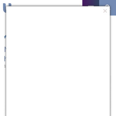
/
Notícias
/ Medicina da UCPel alerta para hipertensão
Medicina da UCPel alerta para
hipertensão
16.05.2022 | 11:07