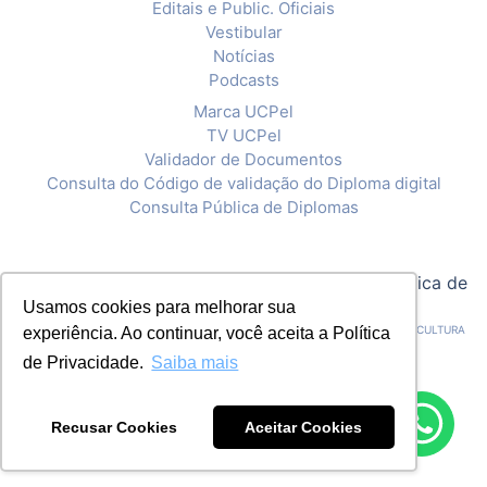
Editais e Public. Oficiais
Vestibular
Notícias
Podcasts
Marca UCPel
TV UCPel
Validador de Documentos
Consulta do Código de validação do Diploma digital
Consulta Pública de Diplomas
© 2020 Universidade Católica de Pelotas |
Política de
Privacidade
Usamos cookies para melhorar sua
CNPJ: 92.238.914/0001-03 - ASSOCIAÇÃO PELOTENSE DE ASSISTÊNCIA E CULTURA
experiência. Ao continuar, você aceita a Política
de Privacidade.
Saiba mais
Recusar Cookies
Aceitar Cookies