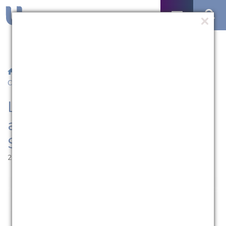
/
Notícias
/ Live do Quartas da Extensão apresenta “Quanto
Custa o Seu Negócio?”
Live do Quartas da Extensão
apresenta “Quanto Custa o
Seu Negócio?”
21.07.2020 | 14:01