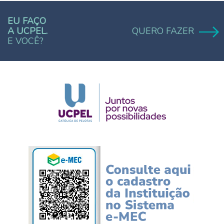
EU FAÇO
A UCPEL.
QUERO FAZER
E VOCÊ?