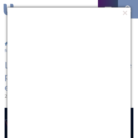
/
Notícias
/ Live do EDR/UCPel trata sobre planejamento
financeiro para empreendedores da saúde
Live do EDR/UCPel trata sobre
planejamento financeiro para
empreendedores da saúde
21.09.2020 | 11:20