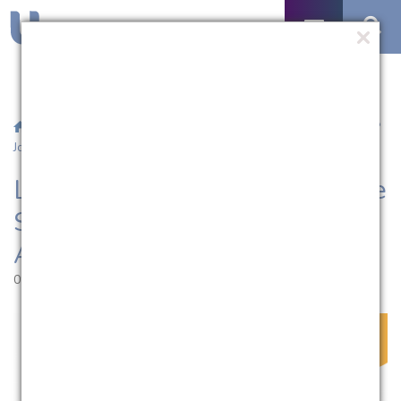
/
Notícias
/ Liga Acadêmica de Psicologia e Saúde promove 1ª
Jornada Acadêmica
Liga Acadêmica de Psicologia e
Saúde promove 1ª Jornada
Acadêmica
09.11.2020 | 16:09