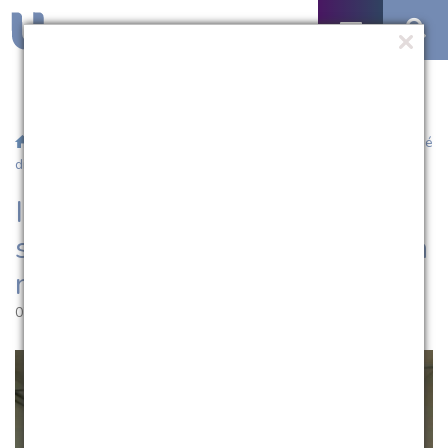
/
Notícias
/ Integração entre as áreas de saúde e engenharia é
discutida na UCPel
Integração entre as áreas de
saúde e engenharia é discutida
na UCPel
07.06.2016 | 18:55