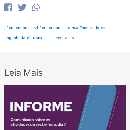
|
#engenharia-civil
#engenharia-eletrica
#mestrado-em-
engenharia-eletronica-e-computacao
Leia Mais