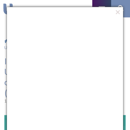
/
Notícias
/ Inscrições para o Salão Universitário 2020 da
UCPel começam nesta segunda-feira (10)
Inscrições para o Salão
Universitário 2020 da UCPel
começam nesta segunda-feira
(10)
10.08.2020 | 10:01