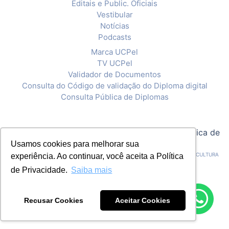
Editais e Public. Oficiais
Vestibular
Notícias
Podcasts
Marca UCPel
TV UCPel
Validador de Documentos
Consulta do Código de validação do Diploma digital
Consulta Pública de Diplomas
© 2020 Universidade Católica de Pelotas |
Política de
Privacidade
Usamos cookies para melhorar sua
CNPJ: 92.238.914/0001-03 - ASSOCIAÇÃO PELOTENSE DE ASSISTÊNCIA E CULTURA
experiência. Ao continuar, você aceita a Política
de Privacidade.
Saiba mais
Recusar Cookies
Aceitar Cookies