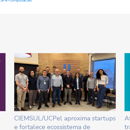
ica-e-computacao
CIEMSUL/UCPel aproxima startups
A
e fortalece ecossistema de
t