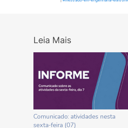
|
#mestrado-em-engenharia-eletron
Leia Mais
Comunicado: atividades nesta
sexta-feira (07)