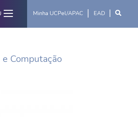
Minha UCPel/APAC
EAD
U
ca e Computação