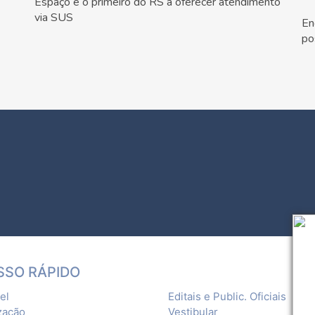
Espaço é o primeiro do RS a oferecer atendimento
via SUS
En
po
SSO RÁPIDO
el
Editais e Public. Oficiais
zação
Vestibular