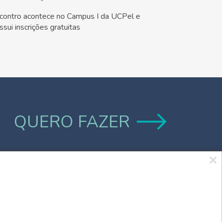
contro acontece no Campus I da UCPel e
ssui inscrições gratuitas
QUERO FAZER
Marca UCPel
TV UCPel