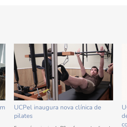
em
UCPel inaugura nova clínica de
U
pilates
d
c