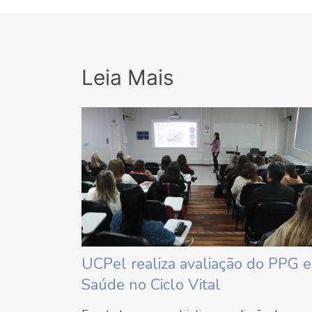
Leia Mais
UCPel realiza avaliação do PPG 
Saúde no Ciclo Vital