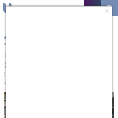
/
Notícias
/ III Semana Tecnológica das Engenharias terá
programação intensa a partir do dia 17
III Semana Tecnológica das
Engenharias terá programação
intensa a partir do dia 17
10.10.2016 | 10:31