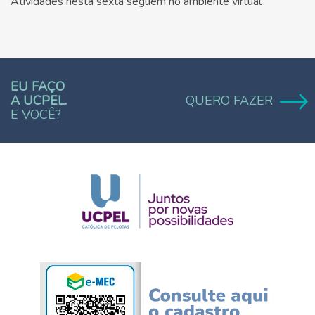
Atividades nesta sexta seguem no ambiente virtual
EU FAÇO
A UCPEL.
QUERO FAZER
E VOCÊ?