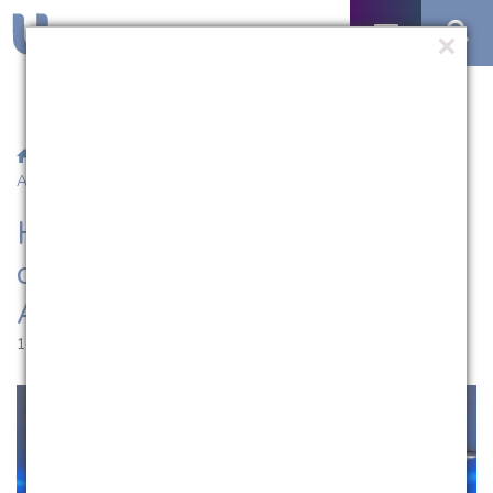
/
Notícias
/ HUSFP/UCPel celebra conquista do Nível 1 de
Acreditação ONA
HUSFP/UCPel celebra
conquista do Nível 1 de
Acreditação ONA
15.12.2025 | 16:20