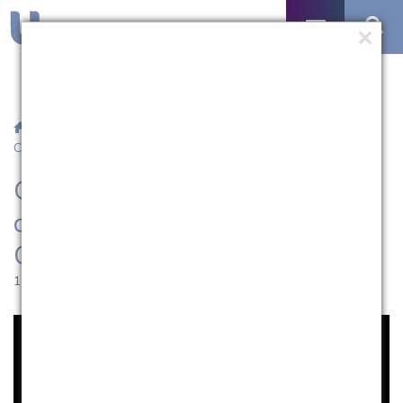
/
Notícias
/ Geruza Thiel é a nova coordenadora do curso de
Ciências Contábeis
Geruza Thiel é a nova
coordenadora do curso de
Ciências Contábeis
15.08.2017 | 10:29