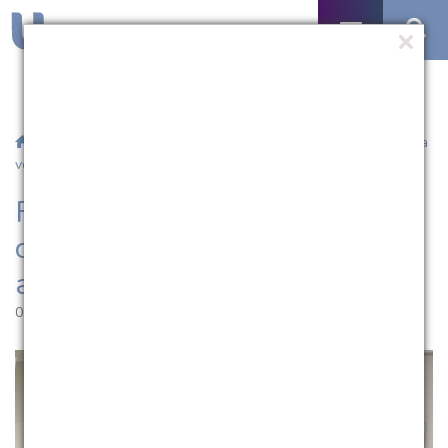
/
Notícias
/ Fisioterapia da Católica conta com Liga Acadêmica
voltada ao esporte
Fisioterapia da Católica conta
com Liga Acadêmica voltada
ao esporte
05.12.2022 | 14:11