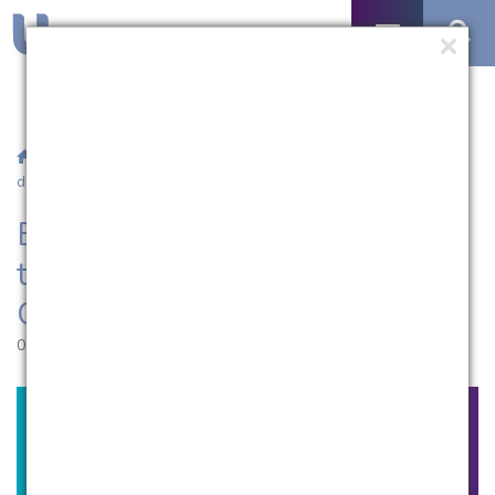
/
Notícias
/ Equipe da UCPel apresenta trabalho em Jornada
de Geriatria e Gerontologia
Equipe da UCPel apresenta
trabalho em Jornada de
Geriatria e Gerontologia
01.06.2015 | 19:08