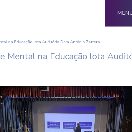
MEN
tal na Educação lota Auditório Dom Antônio Zattera
e Mental na Educação lota Audit