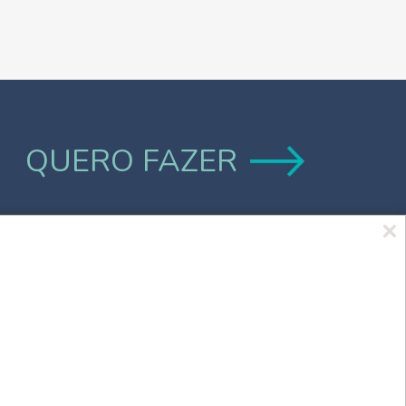
QUERO FAZER
Marca UCPel
TV UCPel
Validador de Documentos
Consulta do Código de validação do
Diploma digital