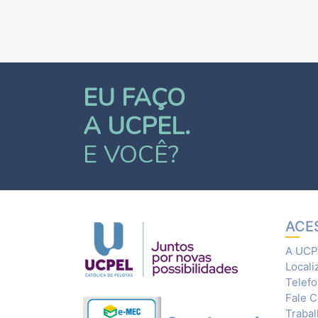
EU FAÇO
A UCPEL.
E VOCÊ?
ACE
A UCP
Locali
Telef
Fale 
Traba