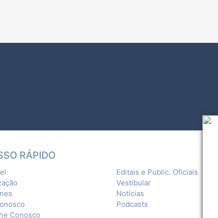
SSO RÁPIDO
el
Editais e Public. Oficiais
zação
Vestibular
ones
Notícias
Conosco
Podcasts
lhe Conosco