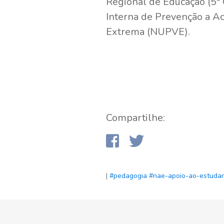
Regional de Educação (5ª 
Interna de Prevenção a Ac
Extrema (NUPVE).
Compartilhe:
|
#pedagogia
#nae-apoio-ao-estuda