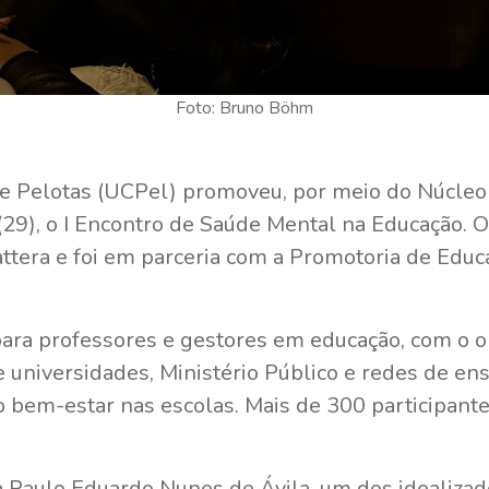
Foto: Bruno Böhm
de Pelotas (UCPel) promoveu, por meio do Núcleo
(29), o I Encontro de Saúde Mental na Educação. O
tera e foi em parceria com a Promotoria de Educ
para professores e gestores em educação, com o o
e universidades, Ministério Público e redes de en
o bem-estar nas escolas. Mais de 300 participant
a Paulo Eduardo Nunes de Ávila, um dos idealizad