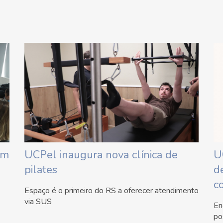
em
UCPel inaugura nova clínica de
U
pilates
d
c
Espaço é o primeiro do RS a oferecer atendimento
via SUS
En
po