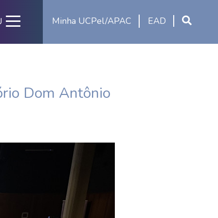
Minha UCPel/APAC
EAD
U
ório Dom Antônio