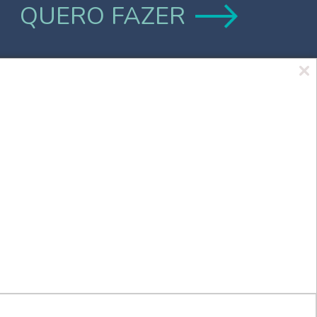
QUERO FAZER
Marca UCPel
TV UCPel
Validador de Documentos
Consulta do Código de validação do
Diploma digital
Consulta Pública de Diplomas