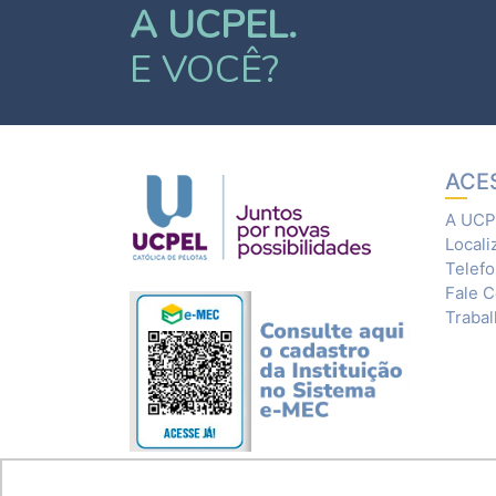
A UCPEL.
E VOCÊ?
ACE
A UCP
Locali
Telef
Fale 
Traba