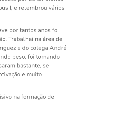
pus I, e relembrou vários
eve por tantos anos foi
ão. Trabalhei na área de
driguez e do colega André
ando peso, foi tomando
saram bastante, se
otivação e muito
isivo na formação de