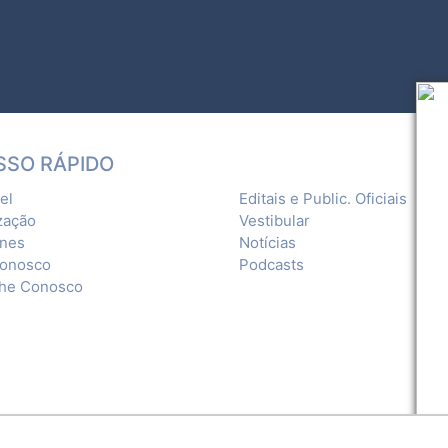
SSO RÁPIDO
el
Editais e Public. Oficiais
zação
Vestibular
ones
Notícias
Conosco
Podcasts
lhe Conosco