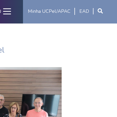
Minha UCPel/APAC
EAD
U
el