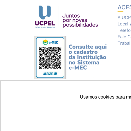
ACE
A UCP
Locali
Telef
Fale 
Traba
Usamos cookies para melh
© 2020 Universidade Católica de Pelotas 
CNPJ: 92.238.914/0001-03 - ASSOCIAÇÃO PELOTENSE DE ASSISTÊ