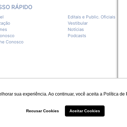
SSO RÁPIDO
el
Editais e Public. Oficiais
zação
Vestibular
ones
Notícias
Conosco
Podcasts
lhe Conosco
orar sua experiência. Ao continuar, você aceita a Política de 
Recusar Cookies
Aceitar Cookies
|
Política de Privacidade
NCIA E CULTURA