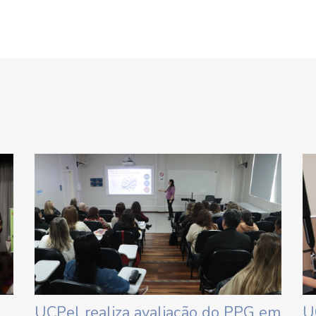
UCPel realiza avaliação do PPG em
U