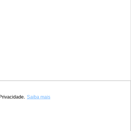
Marca UCPel
TV UCPel
Validador de Documentos
Consulta do Código de validação do
Diploma digital
Consulta Pública de Diplomas
Privacidade.
Saiba mais