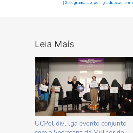
|
#programa-de-pos-graduacao-em-
Leia Mais
UCPel divulga evento conjunto
com a Secretaria da Mulher de