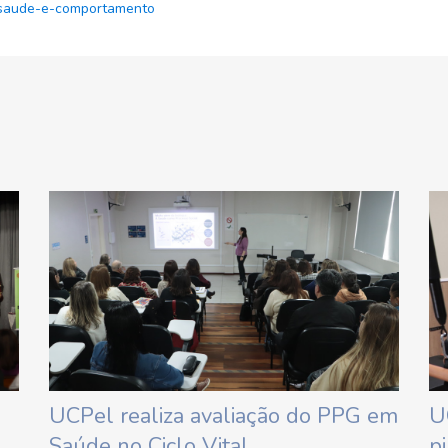
saude-e-comportamento
UCPel realiza avaliação do PPG em
U
Saúde no Ciclo Vital
pi