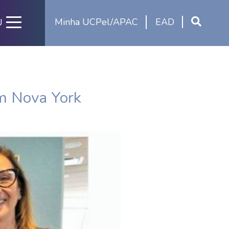
Minha UCPel/APAC
EAD
U
m Nova York