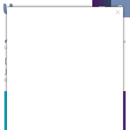
/
Notícias
/ Docente do Instituto Polis de Jerusalém palestra na
UCPel
Docente do Instituto Polis de
Jerusalém palestra na UCPel
01.08.2017 | 16:17