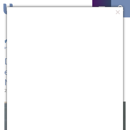
/
Notícias
/ Docente da UCPel participa de evento
internacional de Matemática
Docente da UCPel participa de
evento internacional de
Matemática
25.10.2013 | 10:27