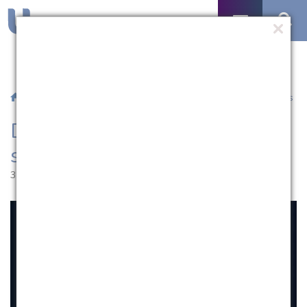
/
Notícias
/ Divulgada a lista dos pré-selecionados para o Fies
Divulgada a lista dos pré-
selecionados para o Fies
31.07.2017 | 17:02