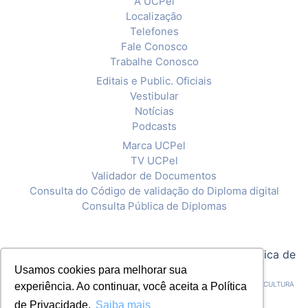
A UCPel
Localização
Telefones
Fale Conosco
Trabalhe Conosco
Editais e Public. Oficiais
Vestibular
Notícias
Podcasts
Marca UCPel
TV UCPel
Validador de Documentos
Consulta do Código de validação do Diploma digital
Consulta Pública de Diplomas
© 2020 Universidade Católica de Pelotas |
Política de
Privacidade
Usamos cookies para melhorar sua
CNPJ: 92.238.914/0001-03 - ASSOCIAÇÃO PELOTENSE DE ASSISTÊNCIA E CULTURA
experiência. Ao continuar, você aceita a Política
de Privacidade.
Saiba mais