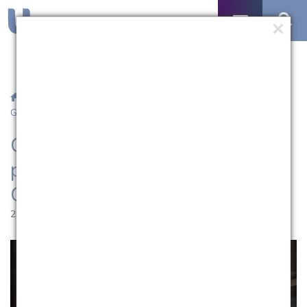
/
Notícias
/ Curso de Medicina promove palestra Avanços em
Genodermatoses
Curso de Medicina promove
palestra Avanços em
Genodermatoses
23.05.2025 | 12:22