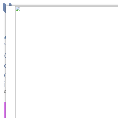
/
Notícias
/ Curso de Medicina disponibiliza atividade
complementar específica em inglês
Curso de Medicina
disponibiliza atividade
complementar específica em
inglês
09.03.2023 | 16:13