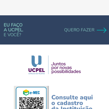
EU FAÇO
A UCPEL.
QUERO FAZER
E VOCÊ?