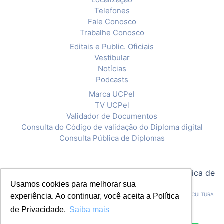
Telefones
Fale Conosco
Trabalhe Conosco
Editais e Public. Oficiais
Vestibular
Notícias
Podcasts
Marca UCPel
TV UCPel
Validador de Documentos
Consulta do Código de validação do Diploma digital
Consulta Pública de Diplomas
© 2020 Universidade Católica de Pelotas |
Política de
Usamos cookies para melhorar sua
Privacidade
CNPJ: 92.238.914/0001-03 - ASSOCIAÇÃO PELOTENSE DE ASSISTÊNCIA E CULTURA
experiência. Ao continuar, você aceita a Política
de Privacidade.
Saiba mais