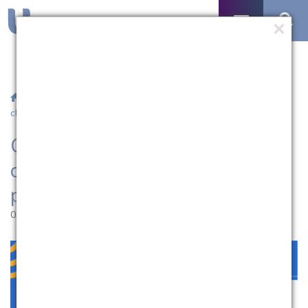
/
Notícias
/ Curso de Medicina da UCPel convoca novos
classificados pelo edital 027/2023
Curso de Medicina da UCPel
convoca novos classificados
pelo edital 027/2023
03.04.2023 | 11:16