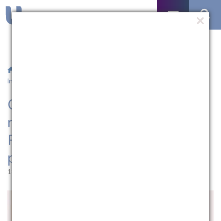
/
Notícias
/ Curso de Filosofia da UCPel recebe professora do
Instituto Polis de Jerusalém para palestra
Curso de Filosofia da UCPel
recebe professora do Instituto
Polis de Jerusalém para
palestra
18.07.2017 | 11:44