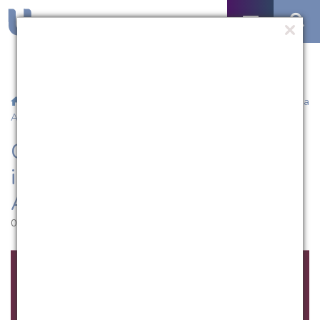
/
Notícias
/ Curso de Ciências Contábeis inscreve para Semana
Acadêmica
Curso de Ciências Contábeis
inscreve para Semana
Acadêmica
01.09.2016 | 11:50