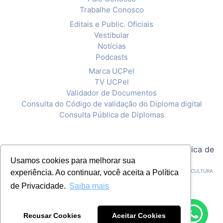
Trabalhe Conosco
Editais e Public. Oficiais
Vestibular
Notícias
Podcasts
Marca UCPel
TV UCPel
Validador de Documentos
Consulta do Código de validação do Diploma digital
Consulta Pública de Diplomas
© 2020 Universidade Católica de Pelotas |
Política de
Usamos cookies para melhorar sua
Privacidade
CNPJ: 92.238.914/0001-03 - ASSOCIAÇÃO PELOTENSE DE ASSISTÊNCIA E CULTURA
experiência. Ao continuar, você aceita a Política
de Privacidade.
Saiba mais
Recusar Cookies
Aceitar Cookies