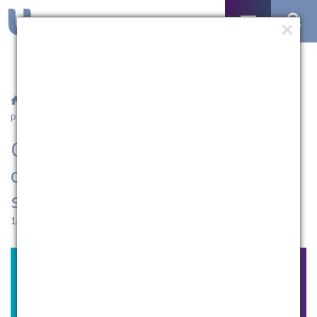
/
Notícias
/ Curso de Ciências Contábeis da UCPel realiza
palestra sobre exame do CRCRS
Curso de Ciências Contábeis
da UCPel realiza palestra
sobre exame do CRCRS
14.09.2017 | 15:44