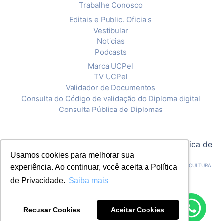
Trabalhe Conosco
Editais e Public. Oficiais
Vestibular
Notícias
Podcasts
Marca UCPel
TV UCPel
Validador de Documentos
Consulta do Código de validação do Diploma digital
Consulta Pública de Diplomas
© 2020 Universidade Católica de Pelotas |
Política de
Privacidade
Usamos cookies para melhorar sua
CNPJ: 92.238.914/0001-03 - ASSOCIAÇÃO PELOTENSE DE ASSISTÊNCIA E CULTURA
experiência. Ao continuar, você aceita a Política
de Privacidade.
Saiba mais
Recusar Cookies
Aceitar Cookies