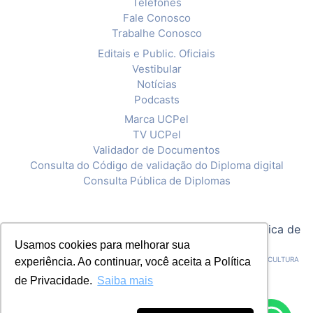
Telefones
Fale Conosco
Trabalhe Conosco
Editais e Public. Oficiais
Vestibular
Notícias
Podcasts
Marca UCPel
TV UCPel
Validador de Documentos
Consulta do Código de validação do Diploma digital
Consulta Pública de Diplomas
© 2020 Universidade Católica de Pelotas |
Política de
Usamos cookies para melhorar sua
Privacidade
CNPJ: 92.238.914/0001-03 - ASSOCIAÇÃO PELOTENSE DE ASSISTÊNCIA E CULTURA
experiência. Ao continuar, você aceita a Política
de Privacidade.
Saiba mais