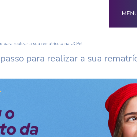
MEN
o para realizar a sua rematrícula na UCPel
 passo para realizar a sua rematr