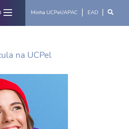
Minha UCPel/APAC
EAD
U
ícula na UCPel