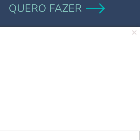
QUERO FAZER
Marca UCPel
TV UCPel
Validador de Documentos
Consulta do Código de validação do
Diploma digital
Consulta Pública de Diplomas