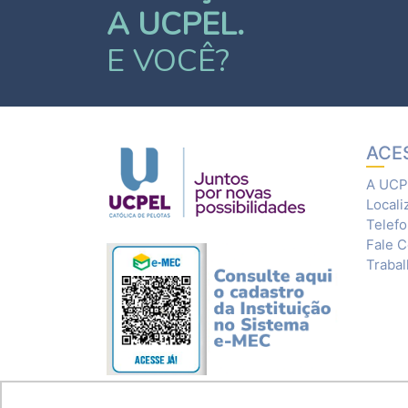
A UCPEL.
E VOCÊ?
ACE
A UCP
Locali
Telef
Fale 
Traba