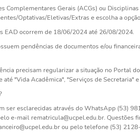
es Complementares Gerais (ACGs) ou Disciplinas 
entes/Optativas/Eletivas/Extras e escolha a opção
os EAD ocorrem de 18/06/2024 até 26/08/2024.
ossuem pendências de documentos e/ou financeiras
ia precisam regularizar a situação no Portal do
 até "Vida Acadêmica", "Serviços de Secretaria" e 
?
m ser esclarecidas através do WhatsApp (53) 9
elo e-mail rematricula@ucpel.edu.br. Questões f
nanceiro@ucpel.edu.br ou pelo telefone (53) 2128