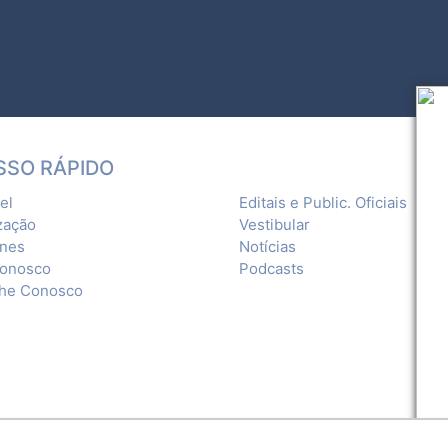
SSO RÁPIDO
el
Editais e Public. Oficiais
zação
Vestibular
ones
Notícias
Conosco
Podcasts
lhe Conosco