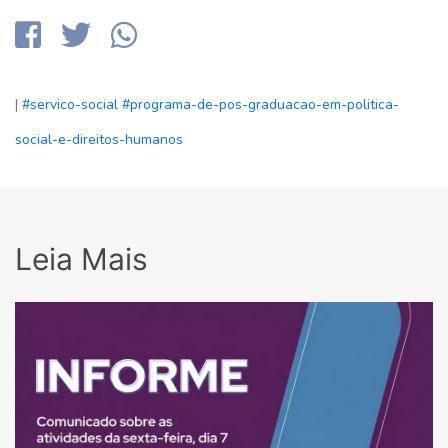
|
#servico-social
#programa-de-pos-graduacao-em-politica-
social-e-direitos-humanos
Leia Mais