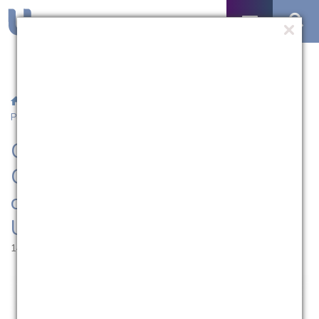
/
Notícias
/ Comitê de Enfrentamento ao Coronavírus em
Pelotas é criado com participação da UCPel
Comitê de Enfrentamento ao
Coronavírus em Pelotas é
criado com participação da
UCPel
14.05.2020 | 12:01