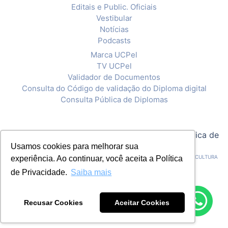
Editais e Public. Oficiais
Vestibular
Notícias
Podcasts
Marca UCPel
TV UCPel
Validador de Documentos
Consulta do Código de validação do Diploma digital
Consulta Pública de Diplomas
© 2020 Universidade Católica de Pelotas |
Política de
Usamos cookies para melhorar sua
Privacidade
CNPJ: 92.238.914/0001-03 - ASSOCIAÇÃO PELOTENSE DE ASSISTÊNCIA E CULTURA
experiência. Ao continuar, você aceita a Política
de Privacidade.
Saiba mais
Recusar Cookies
Aceitar Cookies