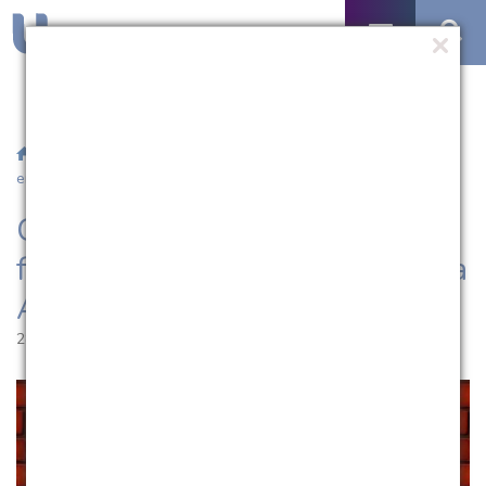
/
Notícias
/ Ciências Contábeis debate o futuro do contador
em Semana Acadêmica
Ciências Contábeis debate o
futuro do contador em Semana
Acadêmica
28.10.2015 | 15:16