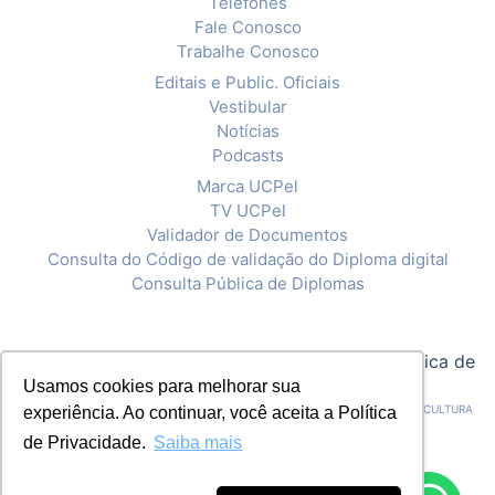
Telefones
Fale Conosco
Trabalhe Conosco
Editais e Public. Oficiais
Vestibular
Notícias
Podcasts
Marca UCPel
TV UCPel
Validador de Documentos
Consulta do Código de validação do Diploma digital
Consulta Pública de Diplomas
© 2020 Universidade Católica de Pelotas |
Política de
Privacidade
Usamos cookies para melhorar sua
CNPJ: 92.238.914/0001-03 - ASSOCIAÇÃO PELOTENSE DE ASSISTÊNCIA E CULTURA
experiência. Ao continuar, você aceita a Política
de Privacidade.
Saiba mais