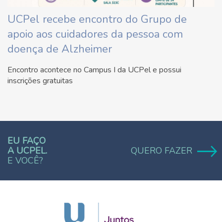
UCPel recebe encontro do Grupo de
apoio aos cuidadores da pessoa com
doença de Alzheimer
Encontro acontece no Campus I da UCPel e possui
inscrições gratuitas
EU FAÇO
A UCPEL.
QUERO FAZER
E VOCÊ?