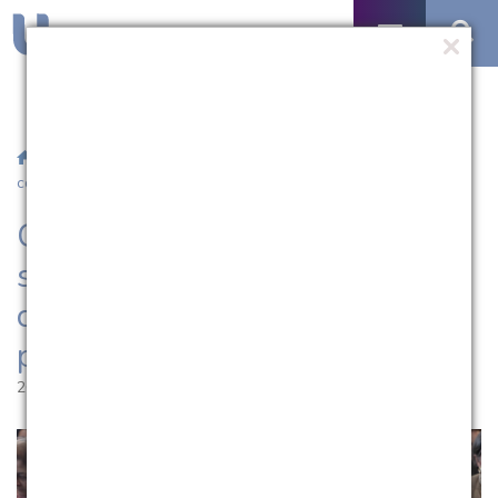
/
Notícias
/ Cetres/UCPel promove seminário de
conscientização e combate à violência contra a pessoa idosa
Cetres/UCPel promove
seminário de conscientização e
combate à violência contra a
pessoa idosa
26.06.2026 | 08:57