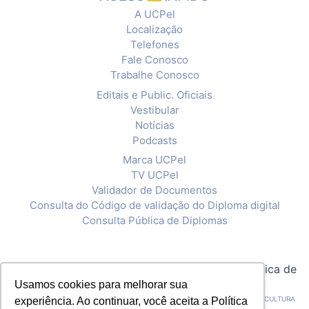
A UCPel
Localização
Telefones
Fale Conosco
Trabalhe Conosco
Editais e Public. Oficiais
Vestibular
Notícias
Podcasts
Marca UCPel
TV UCPel
Validador de Documentos
Consulta do Código de validação do Diploma digital
Consulta Pública de Diplomas
© 2020 Universidade Católica de Pelotas |
Política de
Privacidade
Usamos cookies para melhorar sua
CNPJ: 92.238.914/0001-03 - ASSOCIAÇÃO PELOTENSE DE ASSISTÊNCIA E CULTURA
experiência. Ao continuar, você aceita a Política