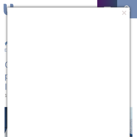
/
Notícias
/ CCSLG promove formação a profissionais de
Educação Infantil
CCSLG promove formação a
profissionais de Educação
Infantil
18.05.2026 | 11:36