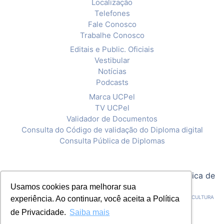
Localização
Telefones
Fale Conosco
Trabalhe Conosco
Editais e Public. Oficiais
Vestibular
Notícias
Podcasts
Marca UCPel
TV UCPel
Validador de Documentos
Consulta do Código de validação do Diploma digital
Consulta Pública de Diplomas
© 2020 Universidade Católica de Pelotas |
Política de
Usamos cookies para melhorar sua
Privacidade
CNPJ: 92.238.914/0001-03 - ASSOCIAÇÃO PELOTENSE DE ASSISTÊNCIA E CULTURA
experiência. Ao continuar, você aceita a Política
de Privacidade.
Saiba mais