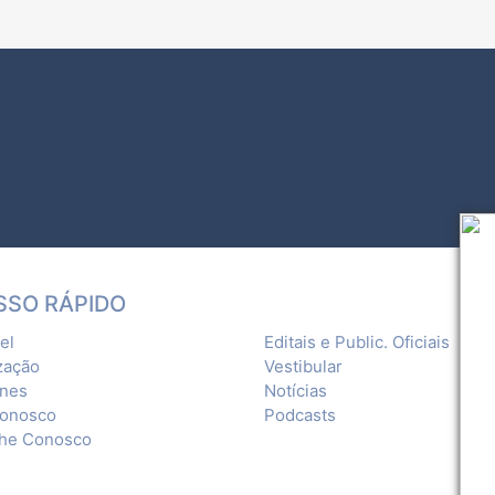
SSO RÁPIDO
el
Editais e Public. Oficiais
zação
Vestibular
ones
Notícias
Conosco
Podcasts
lhe Conosco