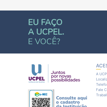
EU FAÇO
A UCPEL.
E VOCÊ?
ACE
A UCP
Locali
Telef
Fale 
Traba