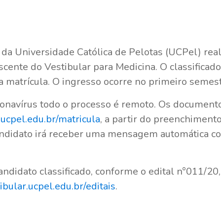
 da Universidade Católica de Pelotas (UCPel) re
cente do Vestibular para Medicina. O classificado
 a matrícula. O ingresso ocorre no primeiro semes
onavírus todo o processo é remoto. Os document
.ucpel.edu.br/matricula
, a partir do preenchiment
andidato irá receber uma mensagem automática co
andidato classificado, conforme o edital n°011/20,
ibular.ucpel.edu.br/editais
.