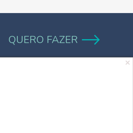
QUERO FAZER
Marca UCPel
TV UCPel
Validador de Documentos
Consulta do Código de validação do
Diploma digital
Consulta Pública de Diplomas