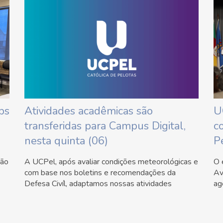
ps
Atividades acadêmicas são
U
transferidas para Campus Digital,
c
nesta quinta (06)
P
tão
A UCPel, após avaliar condições meteorológicas e
O 
com base nos boletins e recomendações da
Av
Defesa Civíl, adaptamos nossas atividades
ag