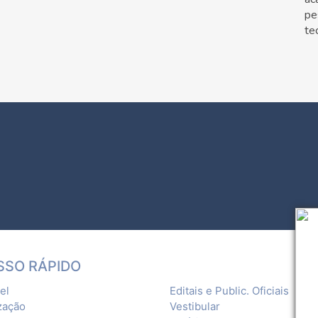
pe
te
SSO RÁPIDO
el
Editais e Public. Oficiais
zação
Vestibular