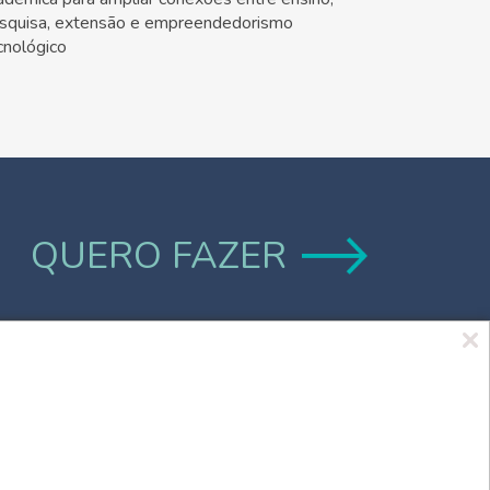
squisa, extensão e empreendedorismo
cnológico
QUERO FAZER
Marca UCPel
TV UCPel