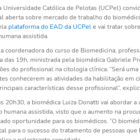
 Universidade Católica de Pelotas (UCPel) convi
ral aberta sobre mercado de trabalho do biomédico
ela
plataforma do EAD da UCPel
e vai tratar sobr
humana assistida.
a coordenadora do curso de Biomedicina, profess
ra das 19h, ministrada pela biomédica Gabriele Pr
ções do profissional na citologia clínica. “Será u
tes conhecerem as atividades da habilitação em ci
incipais características desse profissional”, explic
as 20h30, a biomédica Luiza Donatti vai abordar a
 humana assistida, visto que o aumento na procu
ado oportunidade para os biomédicos. “O bioméd
al para o sucesso do tratamento de pessoas que 
xplica a palestrante convidada.