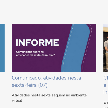
Comunicado: atividades nesta
C
sexta-feira (07)
e
i
Atividades nesta sexta seguem no ambiente
virtual
En
ac