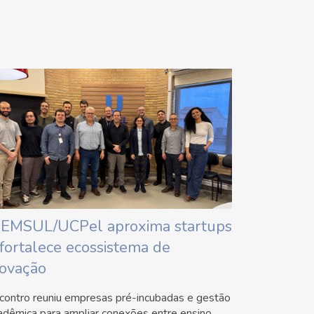
IEMSUL/UCPel aproxima startups
 fortalece ecossistema de
novação
contro reuniu empresas pré-incubadas e gestão
adêmica para ampliar conexões entre ensino,