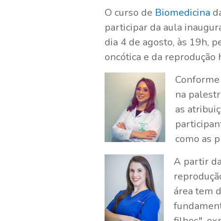
O curso de
Biomedicina
da
participar da aula inaugu
dia 4 de agosto, às 19h, p
oncótica e da reprodução 
Conforme 
na palest
as atribui
participan
como as pr
A partir d
reprodução
área tem d
fundament
filhos", e