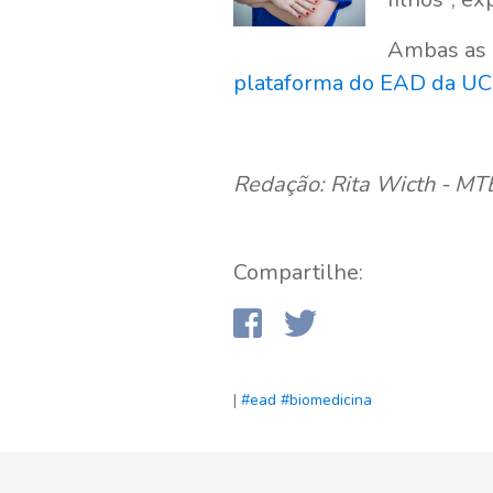
Ambas as p
plataforma do EAD da UC
Redação: Rita Wicth - M
Compartilhe:
|
#ead
#biomedicina