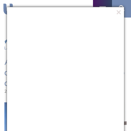
/
Notícias
/ Alunas da Católica participam do Congresso
Latinoamericano de Biomedicina
Alunas da Católica participam
do Congresso Latinoamericano
de Biomedicina
26.09.2022 | 12:11