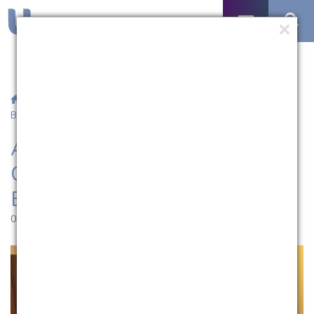
/
Notícias
/ Aluna da UCPel participa de Congresso Sul-
Brasileiro de Biomedicina
Aluna da UCPel participa de
Congresso Sul-Brasileiro de
Biomedicina
06.05.2025 | 09:48