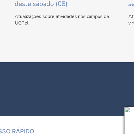
deste sábado (08)
se
Atualizações sobre atividades nos campus da
At
UCPel
vir
SSO RÁPIDO