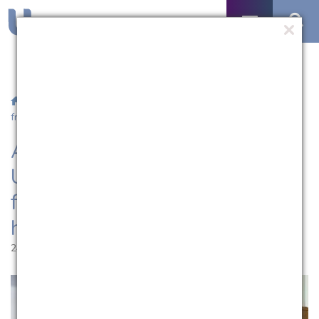
/
Notícias
/ Abertura do Salão Universitário aborda a
fragilidade da segurança humana
Abertura do Salão
Universitário aborda a
fragilidade da segurança
humana
24.10.2018 | 17:55