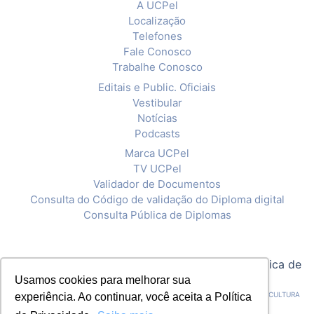
A UCPel
Localização
Telefones
Fale Conosco
Trabalhe Conosco
Editais e Public. Oficiais
Vestibular
Notícias
Podcasts
Marca UCPel
TV UCPel
Validador de Documentos
Consulta do Código de validação do Diploma digital
Consulta Pública de Diplomas
© 2020 Universidade Católica de Pelotas |
Política de
Privacidade
Usamos cookies para melhorar sua
CNPJ: 92.238.914/0001-03 - ASSOCIAÇÃO PELOTENSE DE ASSISTÊNCIA E CULTURA
experiência. Ao continuar, você aceita a Política