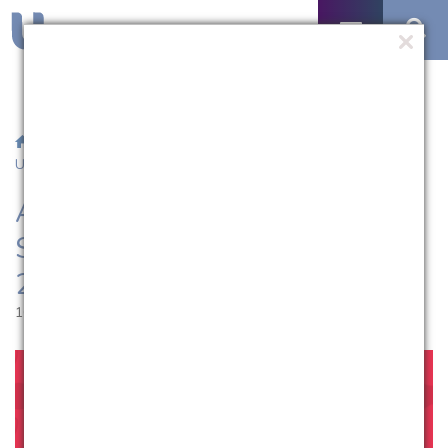
/
Notícias
/ Abertas inscrições para o Salão Universitário da
UCPel 2021
Abertas inscrições para o
Salão Universitário da UCPel
2021
10.08.2021 | 12:11