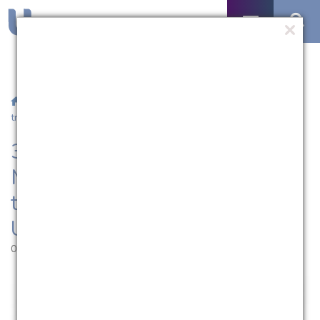
/
Notícias
/ 33º Simpósio Sul de Microeletrônica contará com
trabalhos de acadêmicos da UCPel
33º Simpósio Sul de
Microeletrônica contará com
trabalhos de acadêmicos da
UCPel
02.05.2018 | 14:39