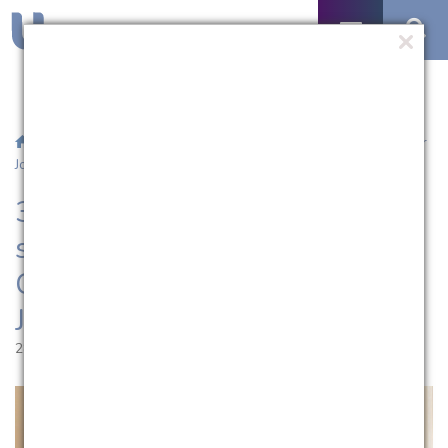
/
Notícias
/ 30 anos de dedicação e serviço: o legado do reitor
José Carlos Pereira Bachettini Júnior à UCPel
30 anos de dedicação e
serviço: o legado do reitor José
Carlos Pereira Bachettini
Júnior à UCPel
28.05.2024 | 17:48