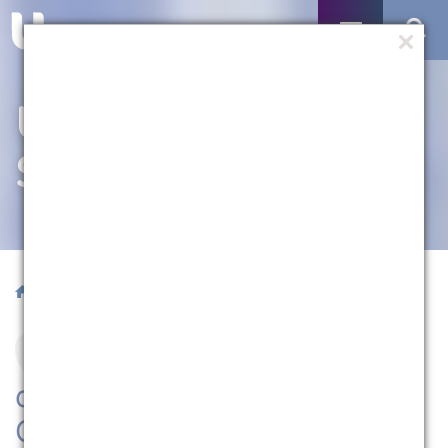
UM POUCO
SOBRE NÓS
/ Conheça a UCPel
Criada em 7 de outubro
de 1960, a Universidade
Católica de Pelotas é a