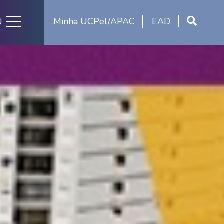
Minha UCPel/APAC
EAD
U