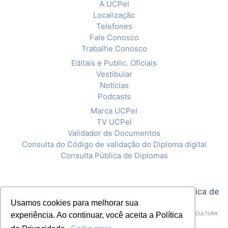
A UCPel
Localização
Telefones
Fale Conosco
Trabalhe Conosco
Editais e Public. Oficiais
Vestibular
Notícias
Podcasts
Marca UCPel
TV UCPel
Validador de Documentos
Consulta do Código de validação do Diploma digital
Consulta Pública de Diplomas
© 2020 Universidade Católica de Pelotas |
Política de
Privacidade
Usamos cookies para melhorar sua
CNPJ: 92.238.914/0001-03 - ASSOCIAÇÃO PELOTENSE DE ASSISTÊNCIA E CULTURA
experiência. Ao continuar, você aceita a Política