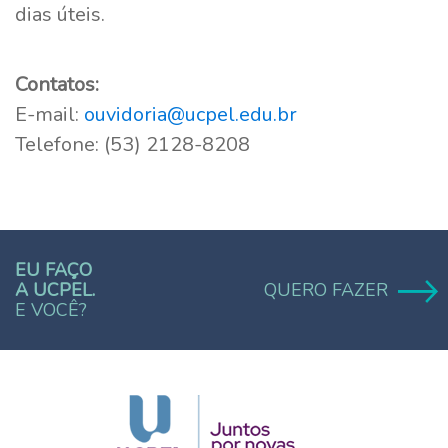
dias úteis.
Contatos:
E-mail:
ouvidoria@ucpel.edu.br
Telefone: (53) 2128-8208
EU FAÇO
A UCPEL.
QUERO FAZER
E VOCÊ?