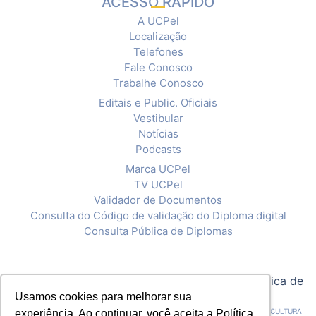
ACESSO RÁPIDO
A UCPel
Localização
Telefones
Fale Conosco
Trabalhe Conosco
Editais e Public. Oficiais
Vestibular
Notícias
Podcasts
Marca UCPel
TV UCPel
Validador de Documentos
Consulta do Código de validação do Diploma digital
Consulta Pública de Diplomas
© 2020 Universidade Católica de Pelotas |
Política de
Privacidade
Usamos cookies para melhorar sua
CNPJ: 92.238.914/0001-03 - ASSOCIAÇÃO PELOTENSE DE ASSISTÊNCIA E CULTURA
experiência. Ao continuar, você aceita a Política